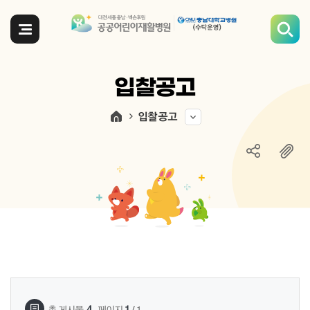
전체메뉴
입찰공고
입찰공고
게시물 검색
,
4
1
총 게시물
페이지
/ 1