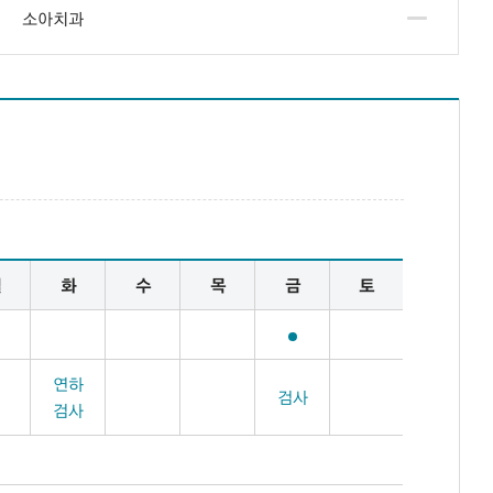
소아치과
월
화
수
목
금
토
연하
검사
검사