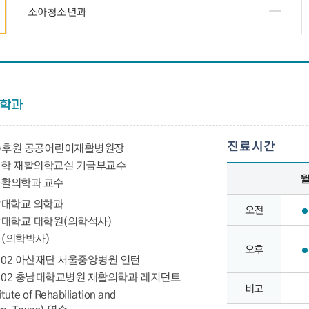
소아청소년과
학과
진료시간
슨후원 공공어린이재활병원장
진료시간 – 월,화,수,목,금,토의 오전,오후,비고 정보 제공
학 재활의학교실 기금부교수
활의학과 교수
 충남대학교 의학과
오전
 충남대학교 대학원(의학석사)
(의학박사)
오후
000. 02 아산재단 서울중앙병원 인턴
2004. 02 충남대학교병원 재활의학과 레지던트
비고
itute of Rehabiliation and