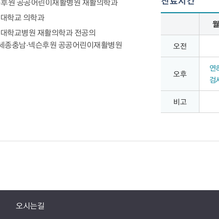
진료시간
슨후원 공공어린이재활병원 재활의학과
진료시간 – 월,화,수,목,금,토의 오전,오후,비고 정보 제공
 건양대학교 의학과
 건양대학교병원 재활의학과 전공의
대전세종충남·넥슨후원 공공어린이재활병원
오전
연
오후
검
비고
오시는길