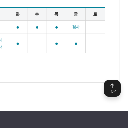
월
화
수
목
금
토
검사
하
사
TOP