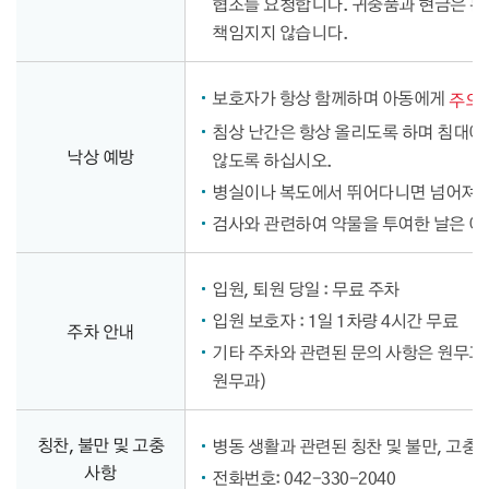
협조를 요청합니다. 귀중품과 현금은 분
책임지지 않습니다.
보호자가 항상 함께하며 아동에게
주의
침상 난간은 항상 올리도록 하며 침대에
낙상 예방
않도록 하십시오.
병실이나 복도에서 뛰어다니면 넘어져 
검사와 관련하여 약물을 투여한 날은 
입원, 퇴원 당일 : 무료 주차
입원 보호자 : 1일 1차량 4시간 무료
주차 안내
기타 주차와 관련된 문의 사항은 원무과
원무과)
칭찬, 불만 및 고충
병동 생활과 관련된 칭찬 및 불만, 고충
사항
전화번호: 042-330-2040