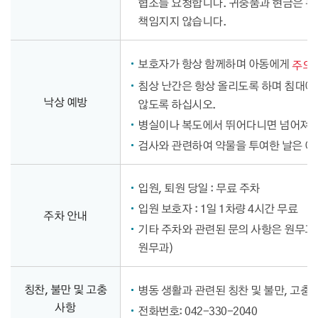
협조를 요청합니다. 귀중품과 현금은 분
책임지지 않습니다.
보호자가 항상 함께하며 아동에게
주의
침상 난간은 항상 올리도록 하며 침대에
낙상 예방
않도록 하십시오.
병실이나 복도에서 뛰어다니면 넘어져 
검사와 관련하여 약물을 투여한 날은 
입원, 퇴원 당일 : 무료 주차
입원 보호자 : 1일 1차량 4시간 무료
주차 안내
기타 주차와 관련된 문의 사항은 원무과
원무과)
칭찬, 불만 및 고충
병동 생활과 관련된 칭찬 및 불만, 고충
사항
전화번호: 042-330-2040