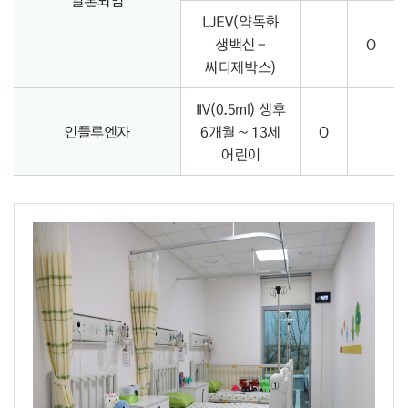
일본뇌염
LJEV(약독화
생백신 -
O
씨디제박스)
IIV(0.5ml) 생후
인플루엔자
6개월 ~ 13세
O
어린이