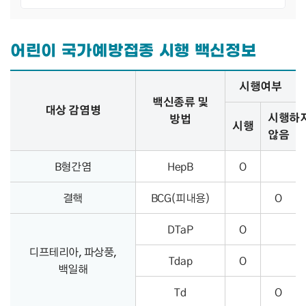
어린이 국가예방접종 시행 백신정보
어린이 국가예방접종 시행 백신정보 – 대상 감염병, 백신종류 및 방법, 시행여부 정보 제공
시행여부
백신종류 및
대상 감염병
시행하
방법
시행
않음
B형간염
HepB
O
결핵
BCG(피내용)
O
DTaP
O
디프테리아, 파상풍,
Tdap
O
백일해
Td
O