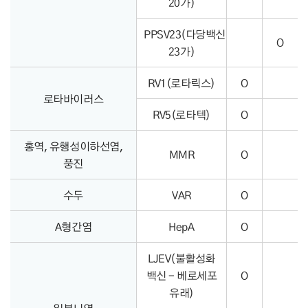
20가)
PPSV23(다당백신
O
23가)
RV1(로타릭스)
O
로타바이러스
RV5(로타텍)
O
홍역, 유행성이하선염,
MMR
O
풍진
수두
VAR
O
A형간염
HepA
O
LJEV(불활성화
백신 - 베로세포
O
유래)