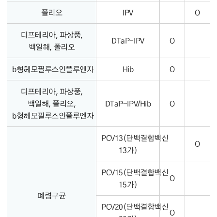
폴리오
IPV
O
디프테리아, 파상풍,
DTaP-IPV
O
백일해, 폴리오
b형헤모필루스인플루엔자
Hib
O
디프테리아, 파상풍,
백일해, 폴리오,
DTaP-IPV/Hib
O
b형헤모필루스인플루엔자
PCV13(단백결합백신
O
13가)
PCV15(단백결합백신
O
15가)
폐렴구균
PCV20(단백결합백신
O