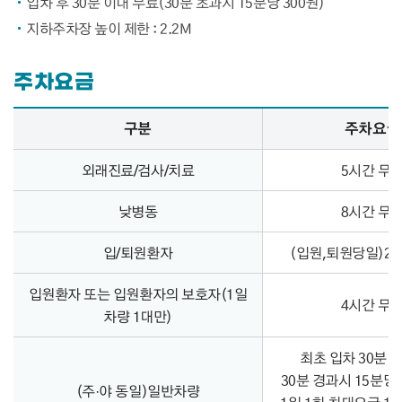
입차 후 30분 이내 무료(30분 초과시 15분당 300원)
지하주차장 높이 제한 : 2.2M
주차요금
주차요금 – 구분, 주차요금, 비고 정보 제공
구분
주차요금
외래진료/검사/치료
5시간 무
낮병동
8시간 무
입/퇴원환자
(입원,퇴원당일)2
입원환자 또는 입원환자의 보호자(1일
4시간 무
차량 1대만)
최초 입차 30분 
30분 경과시 15분당 
(주·야 동일)일반차량