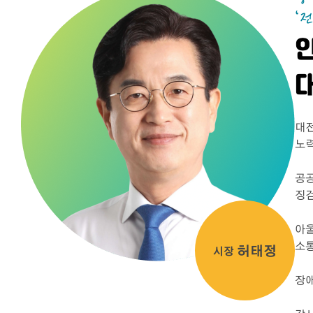
대전
노력
공공
징
아울
소통
허태정
시장
장