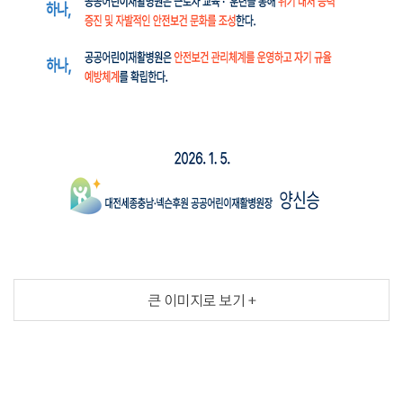
대전세종충남
큰 이미지로 보기 +
넥슨후원
공공어린이재활병원
로고