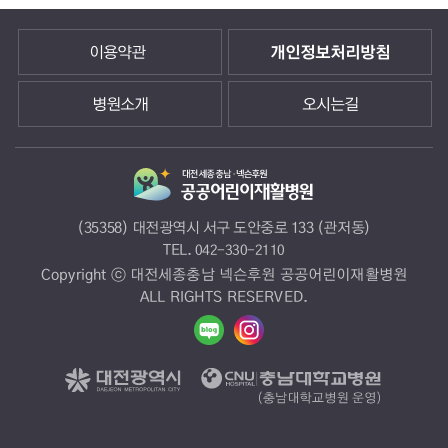
안전보건
경영방침
이용약관
개인정보처리방침
대전
세종
병원소개
오시는길
충남
넥슨
후원
공공어린이재활병원은
환자
(35358) 대전광역시 서구 도안중로 133 (관저동)
및
TEL.
042-330-2110
근로자의
Copyright ⓒ 대전세종충남 넥슨후원 공공어린이재활병원
안전을
ALL RIGHTS RESERVED.
최우선으로
생각하며
안전한
근로환경
조성
및