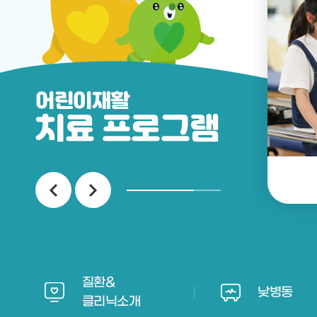
어린이재활
치료 프로그램
특수치료
질환&
낮병동
클리닉소개