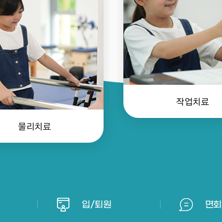
작업치료
물리치료
입/퇴원
면회