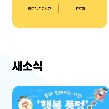
의료진/진료시간
진료과
새소식
공공재활